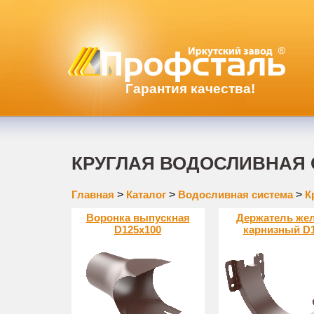
Гарантия качества!
КРУГЛАЯ ВОДОСЛИВНАЯ 
Главная
>
Каталог
>
Водосливная система
>
К
Воронка выпускная
Держатель же
D125x100
карнизный D