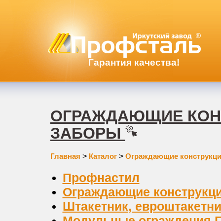
Гарантия качества!
ОГРАЖДАЮЩИЕ КОНС
ЗАБОРЫ
Главная
>
Каталог
>
Ограждающие конструкц
Профнастил
Ограждающие конструкци
Штакетник, евроштакетни
Модульные ограждения Г