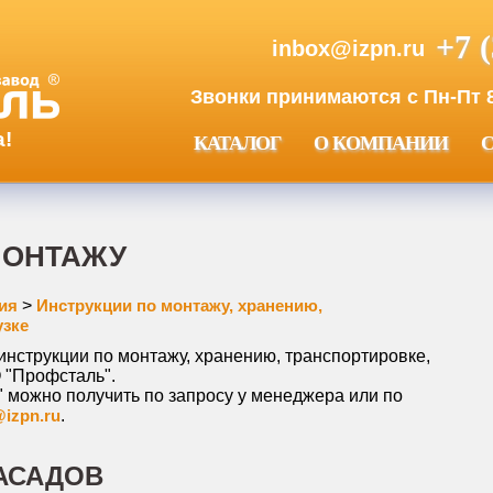
+7 
inbox@izpn.ru
Звонки принимаются с Пн-Пт 8:
а!
КАТАЛОГ
О КОМПАНИИ
МОНТАЖУ
ия
>
Инструкции по монтажу, хранению,
узке
инструкции по монтажу
, хранению, транспортировке,
 "Профсталь".
 можно получить по запросу у менеджера или по
izpn.ru
.
АСАДОВ