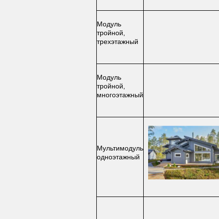
Модуль
тройной,
трехэтажный
Модуль
тройной,
многоэтажный
Мультимодуль
одноэтажный