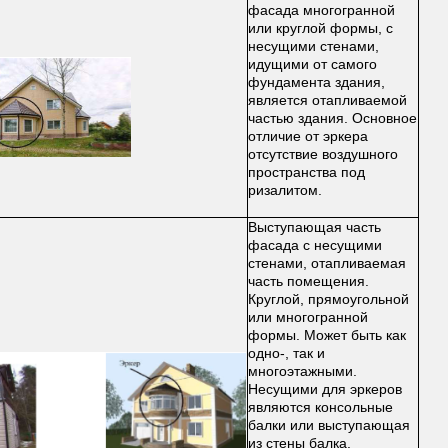
фасада многогранной
или круглой формы, с
несущими стенами,
идущими от самого
фундамента здания,
является отапливаемой
частью здания. Основное
отличие от эркера
отсутствие воздушного
пространства под
ризалитом.
Выступающая часть
фасада с несущими
стенами, отапливаемая
часть помещения.
Круглой, прямоугольной
или многогранной
формы. Может быть как
одно-, так и
многоэтажными.
Несущими для эркеров
являются консольные
балки или выступающая
из стены балка.