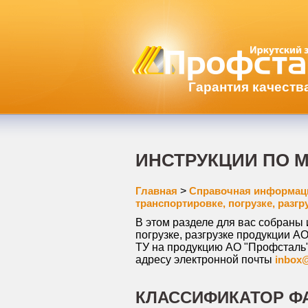
Гарантия качеств
ИНСТРУКЦИИ ПО 
Главная
>
Справочная информац
транспортировке, погрузке, разгр
В этом разделе для вас собраны 
погрузке, разгрузке
продукции АО
ТУ на продукцию АО "Профсталь"
адресу электронной почты
inbox@
КЛАССИФИКАТОР Ф