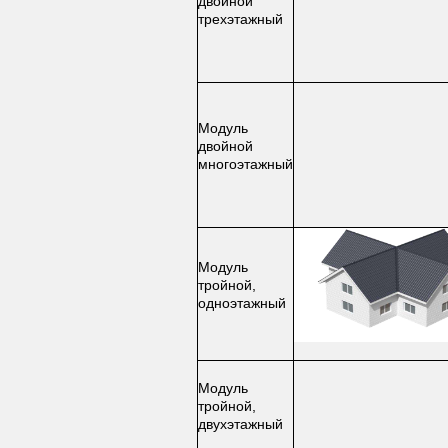
двойной
трехэтажный
Модуль
двойной
многоэтажный
Модуль
тройной,
одноэтажный
Модуль
тройной,
двухэтажный